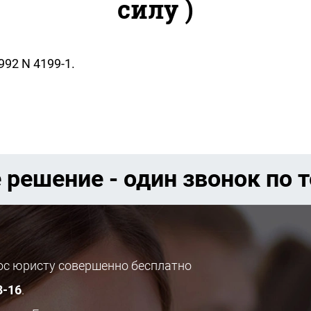
силу )
992 N 4199-1.
 решение - один звонок по 
рос юристу совершенно бесплатно
8-16
.