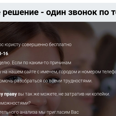
 решение - один звонок по 
рос юристу совершенно бесплатно
8-16
.
делю. Если по каким-то причинам
у на нашем сайте с именем, городом и номером телеф
помочь разобраться со всеми трудностями.
у праву
вы так же можете, не затратив ни копейки.
озможностями?
ительного анализа мы пригласим Вас