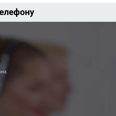
телефону
она.