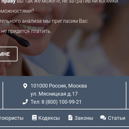
 праву
вы так же можете, не затратив ни копейки.
озможностями?
ительного анализа мы пригласим Вас
 не придется платить.
 МНЕ
101000
Россия, Москва
ул. Мясницкая д.17
Тел: 8 (800) 100-99-21
тоюристы
Кодексы
Законы
Статьи