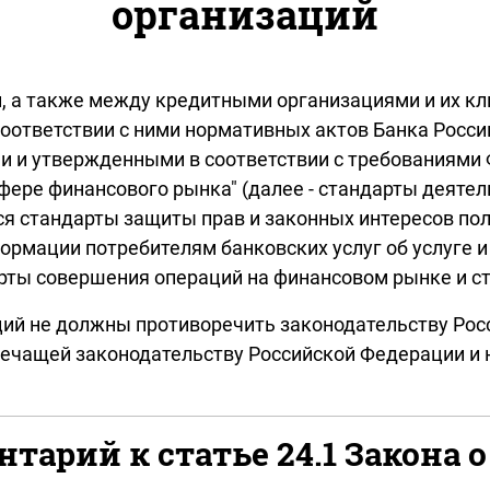
организаций
 а также между кредитными организациями и их кл
соответствии с ними нормативных актов Банка Росс
 и утвержденными в соответствии с требованиями Ф
фере финансового рынка" (далее - стандарты деятел
ся стандарты защиты прав и законных интересов по
ормации потребителям банковских услуг об услуге и
дарты совершения операций на финансовом рынке и с
ций не должны противоречить законодательству Ро
оречащей законодательству Российской Федерации и 
тарий к статье 24.1 Закона о