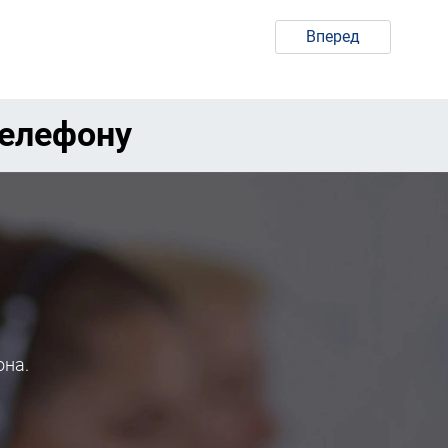
Вперед
телефону
она.