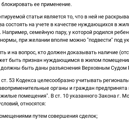
т блокировать ее применение.
руемой статьи является то, что в ней не раскрыва
а состоять на учете в качестве нуждающихся в жи
 Например, семейную пару, у которой родился ребен
нормы, при желании вполне можно "подвести" под у
ить и на вопрос, кто должен доказывать наличие (о
ожет быть признан нуждающимся в жилом помещении
л должны быть даны разъяснения Верховным Судом 
 ст. 53 Кодекса целесообразно учитывать регионал
воприменительные органы и граждан предпринята в 
илые помещения". В ст. 10 указанного Закона г. Мос
ловий, относятся:
омещениями путем совершения сделок;