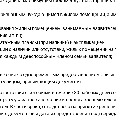
ражданина малоимущим (рекомендуется запрашиват
признанным нуждающимся в жилом помещении, а им
вания жилым помещением, занимаемым заявителем и
я и т.п.);
оэтажным планом (при наличии) и экспликацией;
ции о наличии или отсутствии, жилых помещений на 
ая каждым дееспособным членом семьи заявителя;
в копиях с одновременным предоставлением оригин
рять лицом, принимающим документы.
оответствии с которыми в течение 30 рабочих дней 
отреть указанное заявление и представленные вмес
том. В части срока, отведенного на принятие решения
нных документов и дата их представления подтвержд