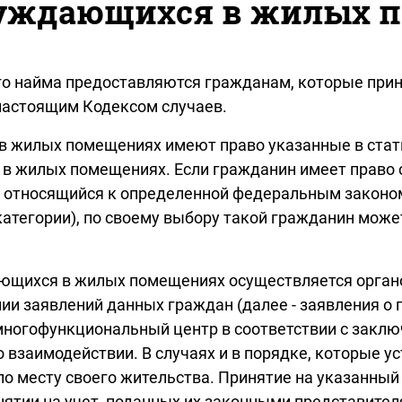
нуждающихся в жилых 
о найма предоставляются гражданам, которые прин
настоящим Кодексом случаев.
 в жилых помещениях имеют право указанные в стат
 жилых помещениях. Если гражданин имеет право с
к относящийся к определенной федеральным законо
атегории), по своему выбору такой гражданин может 
ающихся в жилых помещениях осуществляется органо
ии заявлений данных граждан (далее - заявления о п
з многофункциональный центр в соответствии с зак
взаимодействии. В случаях и в порядке, которые у
 по месту своего жительства. Принятие на указанны
нятии на учет, поданных их законными представител