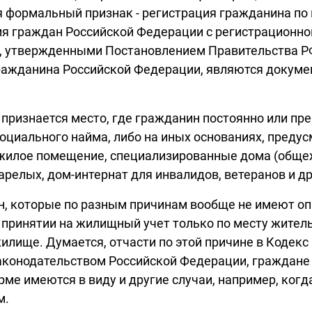
ся формальный признак - регистрация гражданина по
ия граждан Российской Федерации с регистрационног
, утвержденными Постановлением Правительства РФ 
ажданина Российской Федерации, являются докуме
признается место, где гражданин постоянно или пр
 социального найма, либо на иных основаниях, пред
е жилое помещение, специализированные дома (обще
арелых, дом-интернат для инвалидов, ветеранов и др
н, которые по разным причинам вообще не имеют оп
принятии на жилищный учет только по месту жител
илище. Думается, отчасти по этой причине в Кодекс
законодательством Российской Федерации, граждане м
й норме имеются в виду и другие случаи, например, к
м.