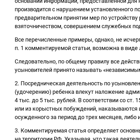
основании информации, предоставленной для н
производится с нарушением установленного п
предварительном принятии мер по устройству 
взяточничеством, совершением служебных по
Все перечисленные примеры, однако, не исчер
п. 1 комментируемой статьи, возможна в виде
Следовательно, по общему правилу все дейст
усыновителей принято называть «независимыми
2. Посредническая деятельность по усыновле
(удочерению) ребенка влекут наложение админи
4 тыс. до 5 тыс. рублей. В соответствии со с
или из корыстных побуждений, наказываются ш
осужденного за период до трех месяцев, либо 
3. Комментируемая статья определяет основн
на территории РФ. Указывая, что такая деятел