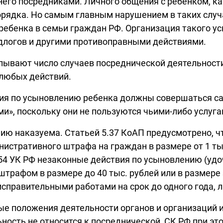
его посредниками. Личного общения с ребенком, как
орядка. Но самым главным нарушением в таких случ
ребенка в семьи граждан РФ. Организация такого у
длогов и другими противоправными действиями.
пывают число случаев посреднической деятельности
 любых действий.
вия по усыновлению ребенка должны совершаться с
», поскольку они не пользуются чьими-либо услуга
нию наказуема. Статьей 5.37 КоАП предусмотрено, 
стративного штрафа на граждан в размере от 1 тыс.
т. 154 УК РФ незаконные действия по усыновлению (
трафом в размере до 40 тыс. рублей или в размере 
исправительными работами на срок до одного года, 
ые положения деятельности органов и организаций 
ьность не относится к посреднической, СК РФ при э