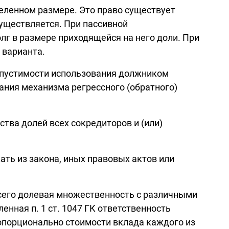
еленном размере. Это право существует
существляется. При пассивной
г в размере приходящейся на него доли. При
 варианта.
опустимости использования должником
ания механизма регрессного (обратного)
тва долей всех сокредиторов и (или)
ть из закона, иных правовых актов или
сего долевая множественность с различными
нная п. 1 ст. 1047 ГК ответственность
опорционально стоимости вклада каждого из