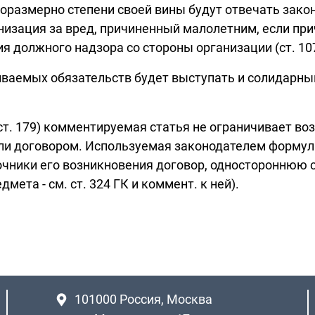
соразмерно степени своей вины будут отвечать зак
низация за вред, причиненный малолетним, если пр
я должного надзора со стороны организации (ст. 10
емых обязательств будет выступать и солидарный х
4 г. (ст. 179) комментируемая статья не ограничивает
ли договором. Используемая законодателем формули
чники его возникновения договор, одностороннюю с
ета - см. ст. 324 ГК и коммент. к ней).
101000
Россия, Москва