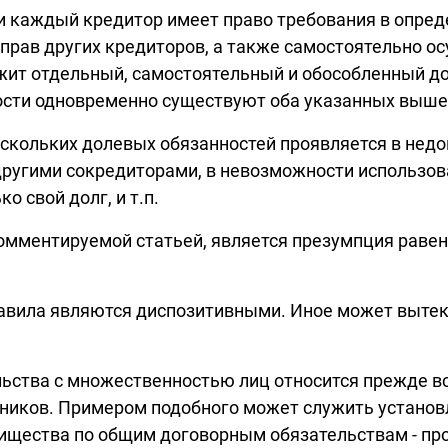
и каждый кредитор имеет право требования в опред
 прав других кредиторов, а также самостоятельно о
ит отдельный, самостоятельный и обособленный дол
ости одновременно существуют оба указанных выше
скольких долевых обязанностей проявляется в нед
другими сокредиторами, в невозможности использов
 свой долг, и т.п.
омментируемой статьей, является презумпция равенс
авила являются диспозитивными. Иное может вытека
ьства с множественностью лиц относится прежде в
ников. Примером подобного может служить установле
рищества по общим договорным обязательствам - пр