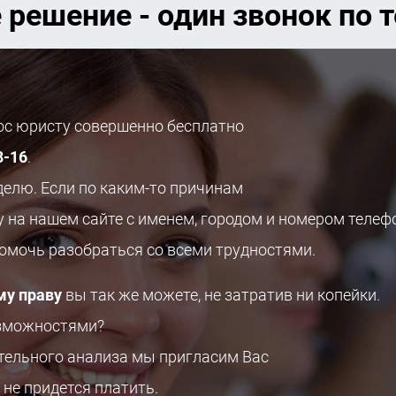
 решение - один звонок по 
рос юристу совершенно бесплатно
8-16
.
делю. Если по каким-то причинам
у на нашем сайте с именем, городом и номером телеф
помочь разобраться со всеми трудностями.
му праву
вы так же можете, не затратив ни копейки.
озможностями?
ительного анализа мы пригласим Вас
 не придется платить.