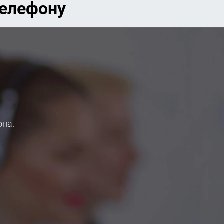
телефону
она.