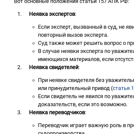
Вот основные положения статьи 157 АПК РФ:
Неявка экспертов
:
Если эксперт, вызванный в суд, не я
повторный вызов эксперта.
Суд также может решить вопрос о пр
В случае неявки эксперта по уважит
имеющихся материалов, если отсутст
Неявка свидетелей
:
При неявке свидетеля без уважитель
или принудительный привод (
статья 
Если свидетель не явился по уважите
доказательств, если это возможно.
Неявка переводчиков
:
Переводчик играет важную роль в пр
судопроизводства.