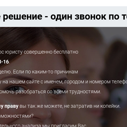
 решение - один звонок по 
рос юристу совершенно бесплатно
8-16
.
делю. Если по каким-то причинам
у на нашем сайте с именем, городом и номером телеф
помочь разобраться со всеми трудностями.
у праву
вы так же можете, не затратив ни копейки.
озможностями?
ительного анализа мы пригласим Вас