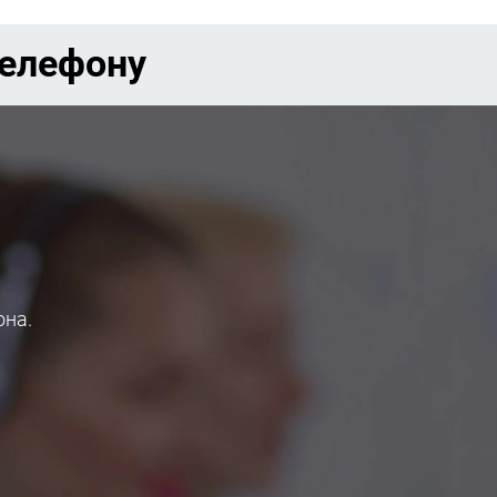
телефону
она.