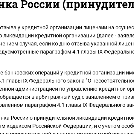
нка России (принудите
я отзыва у кредитной организации лицензии на осуще
о ликвидации кредитной организации (далее - заявл
чением случая, если ко дню отзыва указанной лице
редусмотренные параграфом 4.1 главы IX Федерально
е банковских операций у кредитной организации им
1 главы IX Федерального закона "О несостоятельнос
енной администрацией по управлению кредитной орг
 обращается в арбитражный суд с заявлением о при
овленном параграфом 4.1 главы IX Федерального зак
ка России о принудительной ликвидации кредитной 
 кодексом Российской Федерации, и с учетом особ
и о принудительной ликвидации кредитной организ