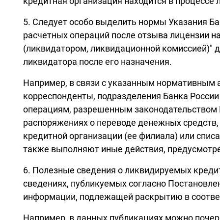
кредитная организация находится в процессе 
5. Следует особо выделить нормы Указания Ба
расчетных операций после отзыва лицензии н
(ликвидатором, ликвидационной комиссией)" 
ликвидатора после его назначения.
Например, в связи с указанным нормативным 
корреспонденты, подразделения Банка России 
операциям, разрешенным законодательством Р
распоряжениях о переводе денежных средств,
кредитной организации (ее филиала) или списа
также выполняют иные действия, предусмот
6. Полезные сведения о ликвидируемых креди
сведениях, публикуемых согласно Постановле
информации, подлежащей раскрытию в соответ
Например, в данных публикациях можно почер