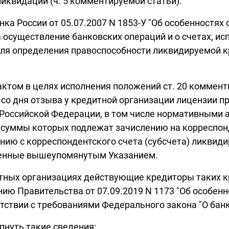
ликвидации (ч. 5 комментируемой статьи).
нка России от 05.07.2007 N 1853-У "Об особенностя
а осуществление банковских операций и о счетах,
для определения правоспособности ликвидируемой к
актом в целях исполнения положений ст. 20 коммен
со дня отзыва у кредитной организации лицензии п
оссийской Федерации, в том числе нормативными а
 суммы которых подлежат зачислению на корреспонд
нию с корреспондентского счета (субсчета) ликвиди
ренные вышеупомянутым Указанием.
тных организациях действующие кредиторы таких к
нию Правительства от 07.09.2019 N 1173 "Об особе
ствии с требованиями Федерального закона "О банк
пнуть такие сведения: