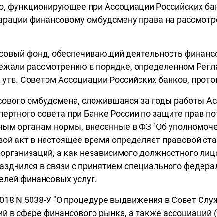
о, функционирующее при Ассоциации Российских бан
арации финансовому омбудсмену права на рассмотре
нсовый фонд, обеспечивающий деятельность финан
лежали рассмотрению в порядке, определенном Рег
тв. Советом Ассоциации Российских банков, протоко
ового омбудсмена, сложившаяся за годы работы Ас
ертного совета при Банке России по защите прав по
ым органам нормы, внесенные в ФЗ "Об уполномоче
ой акт в настоящее время определяет правовой ста
 организаций, а как независимого должностного ли
зднился в связи с принятием специального федерал
елей финансовых услуг.
2.2018 N 5038-У "О процедуре выдвижения в Совет С
 в сфере финансового рынка, а также ассоциаций (