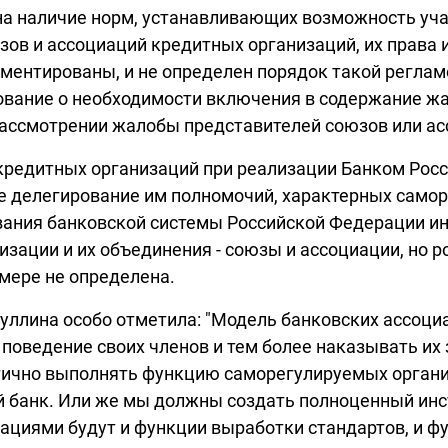
на наличие норм, устанавливающих возможность уча
ов и ассоциаций кредитных организаций, их права 
ментированы, и не определен порядок такой регламе
бование о необходимости включения в содержание жа
 рассмотрении жалобы представителей союзов или а
кредитных организаций при реализации Банком Росс
е делегирование им полномочий, характерных самор
вания банковской системы Российской Федерации и
зации и их объединения - союзы и ассоциации, но 
мере не определена.
иуллина особо отметила: "Модель банковских ассоциа
а поведение своих членов и тем более наказывать и
стично выполнять функцию саморегулируемых органи
 банк. Или же мы должны создать полноценный инс
ациями будут и функции выработки стандартов, и фу