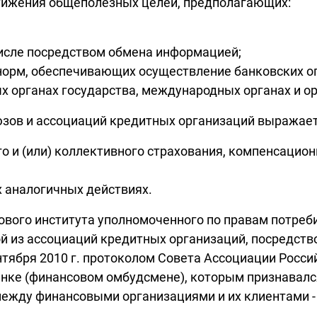
стижения общеполезных целей, предполагающих:
числе посредством обмена информацией;
 норм, обеспечивающих осуществление банковских о
 органах государства, международных органах и ор
юзов и ассоциаций кредитных организаций выражает
го и (или) коллективного страхования, компенсацио
х аналогичных действиях.
ого института уполномоченного по правам потреби
й из ассоциаций кредитных организаций, посредство
сентября 2010 г. протоколом Совета Ассоциации Рос
нке (финансовом омбудсмене), которым признавал
между финансовыми организациями и их клиентами 