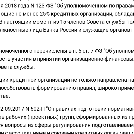
ня 2018 года N 123-ФЗ "Об уполномоченном по права
ющие не менее 25% кредитных организаций, облада
В настоящий момент из 15 членов Совета службы то
лжностные лица Банка России и служащие органов г
омоченного перечислены в п. 5 ст. 7 ФЗ "Об уполн
ность участия в принятии организационно-финансов
овета службы.
ации кредитной организации не только направлена 
 способствовать формированию правил, широко прим
тве.
 22.09.2017 N 602-П "О правилах подготовки нормати
ав рабочих (проектных) групп, сформированных из 
ся вопросы из сферы регулирования подготавливаем
и с ассоциациями и союзами кредитных организаций