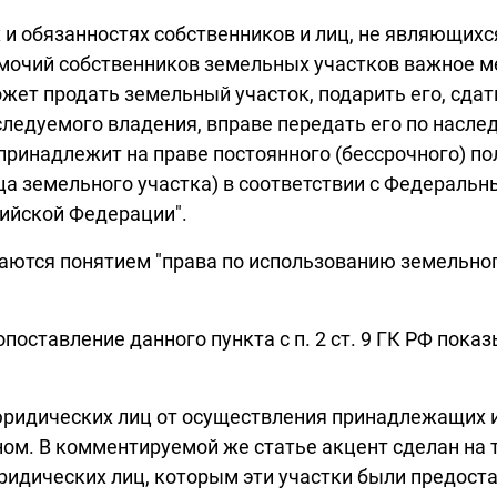
вах и обязанностях собственников и лиц, не являющи
вомочий собственников земельных участков важное 
жет продать земельный участок, подарить его, сдат
едуемого владения, вправе передать его по наследс
принадлежит на праве постоянного (бессрочного) п
ца земельного участка) в соответствии с Федеральны
сийской Федерации".
ываются понятием "права по использованию земельног
сопоставление данного пункта с п. 2 ст. 9 ГК РФ по
 юридических лиц от осуществления принадлежащих и
м. В комментируемой же статье акцент сделан на то
ридических лиц, которым эти участки были предост