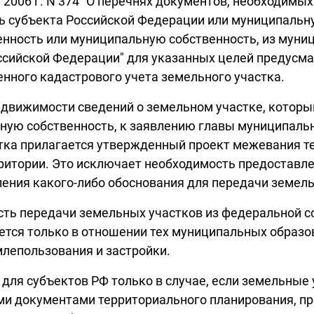
2006 г. N 374 "О перечнях документов, необходимы
ь субъекта Российской Федерации или муниципальну
нность или муниципальную собственность, из муни
оссийской Федерации" для указанных целей предусм
ного кадастрового учета земельного участка.
едвижимости сведений о земельном участке, которы
ьную собственность, к заявлению главы муниципаль
стка прилагается утвержденный проект межевания т
рритории. Это исключает необходимость предоставл
ения какого-либо обоснования для передачи земель
жность передачи земельных участков из федеральной
ется только в отношении тех муниципальных образо
лепользования и застройки.
ля субъектов РФ только в случае, если земельные 
ыми документами территориального планирования, п