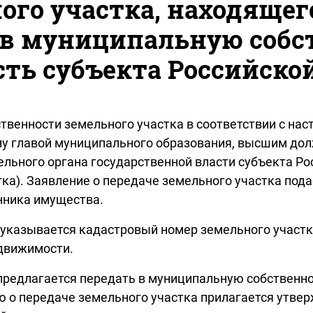
ого участка, находящег
 в муниципальную собс
сть субъекта Российско
твенности земельного участка в соответствии с на
му главой муниципального образования, высшим до
льного органа государственной власти субъекта Ро
стка). Заявление о передаче земельного участка под
нника имущества.
а указывается кадастровый номер земельного участка
движимости.
й предлагается передать в муниципальную собственно
ю о передаче земельного участка прилагается утве