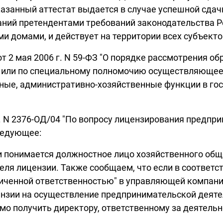
азанный аттестат выдается в случае успешной сда
аний претендентами требований законодательства 
и домами, и действует на территории всех субъект
а от 2 мая 2006 г. N 59-ФЗ "О порядке рассмотрения 
но или по специальному полномочию осуществляющее
е, административно-хозяйственные функции в госу
г. N 2376-ОД/04 "По вопросу лицензирования предп
ледующее:
 понимается должностное лицо хозяйственного общ
ля лицензии. Также сообщаем, что если в соответст
аниченной ответственностью" в управляющей компан
цензии на осуществление предпринимательской дея
о получить директору, ответственному за деятельн