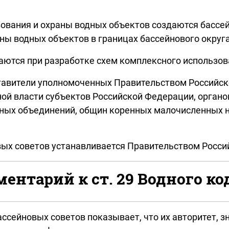
ьзования и охраны водных объектов создаются басс
ны водных объектов в границах бассейнового округа
аются при разработке схем комплексного использов
дставители уполномоченных Правительством Россий
ной власти субъектов Российской Федерации, органо
ных объединений, общин коренных малочисленных н
овых советов устанавливается Правительством Росс
ентарий к ст. 29 Водного ко
ссейновых советов показывает, что их авторитет, з