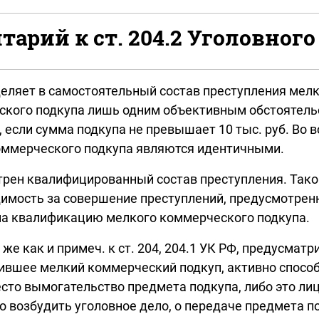
арий к ст. 204.2 Уголовного
деляет в самостоятельный состав преступления мел
еского подкупа лишь одним объективным обстоятел
, если сумма подкупа не превышает 10 тыс. руб. Во
оммерческого подкупа являются идентичными.
трен квалифицированный состав преступления. Так
мость за совершение преступлений, предусмотренных
 на квалификацию мелкого коммерческого подкупа.
же как и примеч. к ст. 204, 204.1 УК РФ, предусма
шившее мелкий коммерческий подкуп, активно спосо
есто вымогательство предмета подкупа, либо это ли
 возбудить уголовное дело, о передаче предмета п