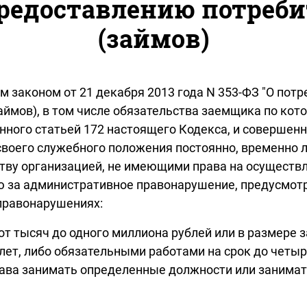
предоставлению потреби
(займов)
аконом от 21 декабря 2013 года N 353-ФЗ "О потре
аймов), в том числе обязательства заемщика по ко
енного статьей 172 настоящего Кодекса, и соверше
 своего служебного положения постоянно, временно
тву организацией, не имеющими права на осуществл
за административное правонарушение, предусмотре
правонарушениях:
т тысяч до одного миллиона рублей или в размере з
 лет, либо обязательными работами на срок до четы
права занимать определенные должности или занима