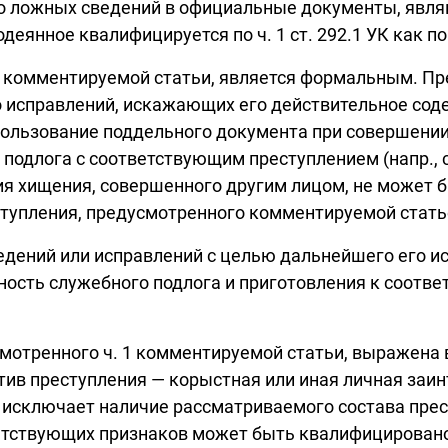
мо ложных сведений в официальные документы, явл
деянное квалифицируется по ч. 1 ст. 292.1 УК как по 
 1 комментируемой статьи, является формальным. Пр
исправлений, искажающих его действительное содер
ользование поддельного документа при совершении 
одлога с соответствующим преступлением (напр., со 
я хищения, совершенного другим лицом, не может 
ступления, предусмотренного комментируемой стать
дений или исправлений с целью дальнейшего его и
пность служебного подлога и приготовления к соот
смотренного ч. 1 комментируемой статьи, выражена
ив преступления — корыстная или иная личная заин
а исключает наличие рассматриваемого состава прес
тствующих признаков может быть квалифицировано к