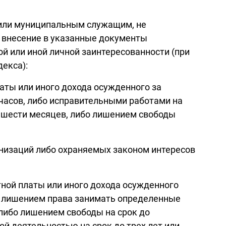
 или муниципальным служащим, не
 внесение в указанные документы
й или иной личной заинтересованности (при
декса):
аты или иного дохода осужденного за
часов, либо исправительными работами на
до шести месяцев, либо лишением свободы
анизаций либо охраняемых законом интересов
тной платы или иного дохода осужденного
т с лишением права занимать определенные
 либо лишением свободы на срок до
й деятельностью на срок до трех лет или