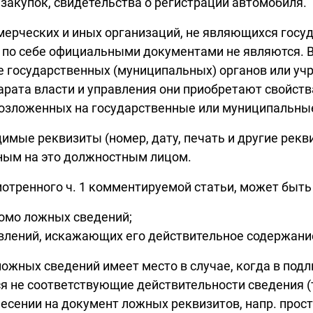
закупок, свидетельства о регистрации автомобиля.
мерческих и иных организаций, не являющихся гос
ми по себе официальными документами не являются. 
е государственных (муниципальных) органов или уч
арата власти и управления они приобретают свойств
озложенных на государственные или муниципальны
ые реквизиты (номер, дату, печать и другие рекви
ным на это должностным лицом.
мотренного ч. 1 комментируемой статьи, может быт
омо ложных сведений;
влений, искажающих его действительное содержани
жных сведений имеет место в случае, когда в подли
я не соответствующие действительности сведения (
есении на документ ложных реквизитов, напр. прос