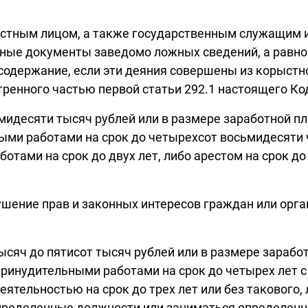
ностным лицом, а также государственным служащим
ые документы заведомо ложных сведений, а равно
одержание, если эти деяния совершены из корыстно
тренного частью первой статьи 292.1 настоящего Ко
идесяти тысяч рублей или в размере заработной пл
ными работами на срок до четырехсот восьмидесяти 
ботами на срок до двух лет, либо арестом на срок 
ушение прав и законных интересов граждан или орг
сяч до пятисот тысяч рублей или в размере зарабо
бо принудительными работами на срок до четырех ле
ятельностью на срок до трех лет или без такового,
пределенные должности или заниматься определенно