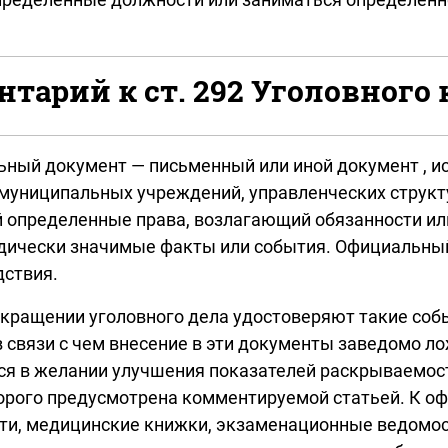
тарий к ст. 292 Уголовного 
ный документ — письменный или иной документ , ис
муниципальных учреждений, управленческих структу
 определенные права, возлагающий обязанности и
дически значимые факты или события. Официальный
ствия.
екращении уголовного дела удостоверяют такие со
 в связи с чем внесение в эти документы заведомо
ся в желании улучшения показателей раскрываемос
торого предусмотрена комментируемой статьей. К о
ти, медицинские книжки, экзаменационные ведомост