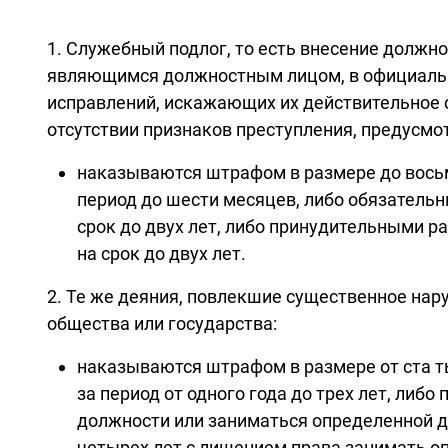
1. Служебный подлог, то есть внесение долж
являющимся должностным лицом, в официальн
исправлений, искажающих их действительное с
отсутствии признаков преступления, предусмо
наказываются штрафом в размере до восьм
период до шести месяцев, либо обязатель
срок до двух лет, либо принудительными ра
на срок до двух лет.
2. Те же деяния, повлекшие существенное нар
общества или государства:
наказываются штрафом в размере от ста ты
за период от одного года до трех лет, ли
должности или заниматься определенной де
четырех лет с лишением права занимать о