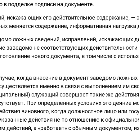
о в подделке подписи на документе.
, искажающих его действительное содержание, — эт
рых меняется содержание, информативная нагрузка 
домо ложных сведений, исправлений, искажающих д
ние заведомо не соответствующих действительност
 изготовление нового документа, в том числе с испо
лучае, когда внесение в документ заведомо ложных 
существляется именно в связи с выполнением им св
ципальный) служащий совершает такие же действия
сутствует. При определенных условиях это деяние м
ействия виновного, когда должностное лицо или го
казанные действия не по отношению к официальном
им действий, а «работает» с обычным документом, и