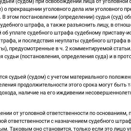
дьей (судом) при освобождении лица от уголовной 
) о прекращении уголовного дела или уголовного пр
 В этом постановлении (определении) судья (суд) об
 судебного штрафа, а также разъяснить лицу, в отно
об уплате судебного штрафа судебному приставу-ис
штрафа, и последствия неуплаты судебного штрафа в
ты), предусмотренные в ч. 2 комментируемой стать
судьи (постановления, определения суда) и в проток
ся судьей (судом) с учетом материального положени
деления продолжительности этого срока могут быть
дохода, наличие на его иждивении несовершеннолетн
нии от уголовной ответственности по основаниям, пр
ой ответственности с назначением судебного штрафа
ым. Таковым оно становится, только если это лицо