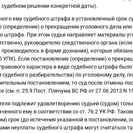
в судебном решении конкретной даты).
нного ему судебного штрафа в установленный срок с
 (определение) о прекращении уголовного дела или
го штрафа. При этом судья направляет материалы уг
етственно, руководителю следственного органа (есл
е производилось в форме дознания), которые обяза
.5 УПК). Если постановление (определение) о прекра
правового характера в виде судебного штрафа было
 судебного разбирательства) по уголовному делу, п
ительным постановлением, то суд после отмены по
(см. п. 25.9 Пост. Пленума ВС РФ от 27.06.2013 N 19
еля подлежит удовлетворению судьей (судом) только
ченного ему в соответствии со ст. 76.2 УК РФ. Тако
м) срок (до истечения указанной в постановлении, 
ми неуплаты судебного штрафа могут считаться т