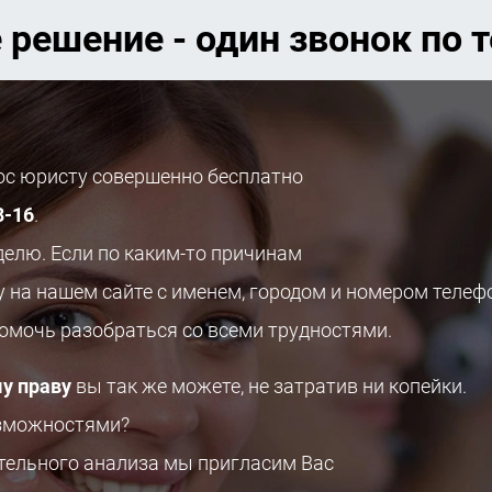
 решение - один звонок по 
рос юристу совершенно бесплатно
8-16
.
делю. Если по каким-то причинам
у на нашем сайте с именем, городом и номером телеф
помочь разобраться со всеми трудностями.
у праву
вы так же можете, не затратив ни копейки.
озможностями?
ительного анализа мы пригласим Вас