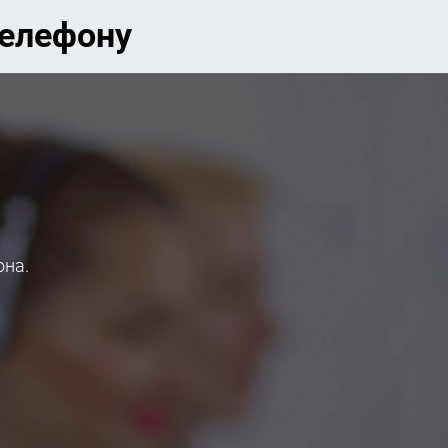
телефону
она.