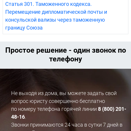
Статья 301. Таможенного кодекса.
Перемещение дипломатической почты и
консульской вализы через таможенную
границу Союза
Простое решение - один звонок по
телефону
Не выходя из дома, вы можете задать свой
вопрос юристу совершенно бесплатно
по номеру телефона горячей линии
8 (800) 201-
48-16
.
Звонки принимаются 24 часа в сутки 7 дней в