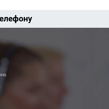
телефону
она.