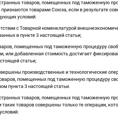
ностранных товаров, помещенных под таможенную пр
 признаются товарами Союза, если в результате со
дующих условий:
етствии с Товарной номенклатурой внешнеэкономиче
занных в пункте 3 настоящей статьи;
оваров, помещенных под таможенную процедуру сво
и, или добавленная стоимость достигает фиксирован
астоящей статьи;
овершены производственные и технологические опер
товаров, помещенных под таможенную процедуру св
вом пункта 3 настоящей статьи.
ностранных товаров, помещенных под таможенную пр
 таких товаров совершены только те операции, кот
условий.