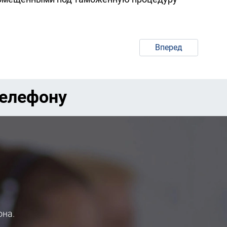
Вперед
телефону
она.