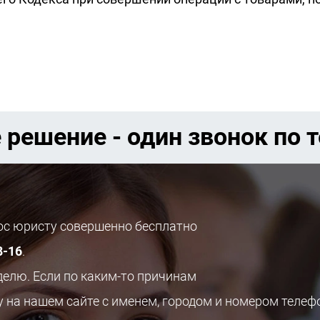
 решение - один звонок по 
рос юристу совершенно бесплатно
8-16
.
делю. Если по каким-то причинам
у на нашем сайте с именем, городом и номером телеф