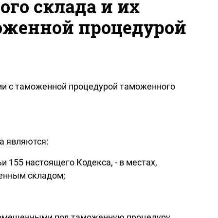
го склада и их
моженной процедурой
твии с таможенной процедурой таможенного
а являются:
и 155 настоящего Кодекса, - в местах,
женным складом;
 помещенными под таможенную процедуру