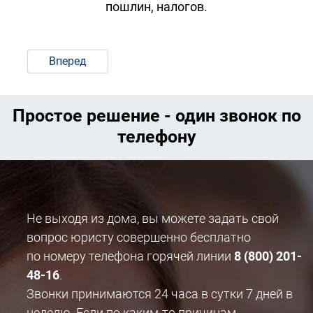
пошлин, налогов.
Вперед
Простое решение - один звонок по
телефону
Не выходя из дома, вы можете задать свой
вопрос юристу совершенно бесплатно
по номеру телефона горячей линии
8 (800) 201-
48-16
.
Звонки принимаются 24 часа в сутки 7 дней в
неделю. Если по каким-то причинам