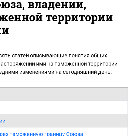
юза, владении,
оженной территории
ми
есять статей описывающие понятия общих
распоряжении ими на таможенной территории
ледними изменениями на сегодняшний день.
ии
ерез таможенную границу Союза