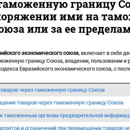
 таможенную границу Со
поряжении ими на там
оюза или за ее предела
зийского экономического союза
, включает в себя д
моженную границу Союза, владении, пользовании и 
кодекса Евразийского экономического союза, с пос
товаров через таможенную границу Союза
ещения товаров через таможенную границу Союза
ние таможенным органам предварительной информац
запретов и ограничений при перемещении товаров ч