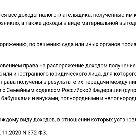
ся все доходы налогоплательщика, полученные им ка
озникло, а также доходы в виде материальной выгод
поряжению, по решению суда или иных органов произ
новением права на распоряжение доходом получение
 или иностранного юридического лица, для которого
е права получены в результате их передачи между 
и с Семейным кодексом Российской Федерации (супру
 бабушками и внуками, полнородными и неполнород
каждому виду доходов, в отношении которых устано
.11.2020 N 372-ФЗ.