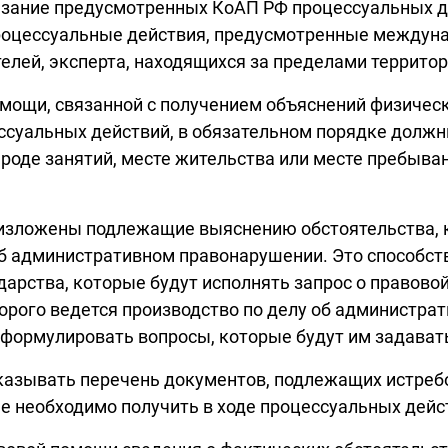
зание предусмотренных КоАП РФ процессуальных де
процессуальные действия, предусмотренные междун
телей, эксперта, находящихся за пределами террито
помощи, связанной с получением объяснений физичес
ессуальных действий, в обязательном порядке должн
роде занятий, месте жительства или месте пребыван
 изложены подлежащие выяснению обстоятельства, к
 административном правонарушении. Это способств
дарства, которые будут исполнять запрос о правово
торого ведется производство по делу об администра
сформулировать вопросы, которые будут им задават
указывать перечень документов, подлежащих истре
ые необходимо получить в ходе процессуальных дейс