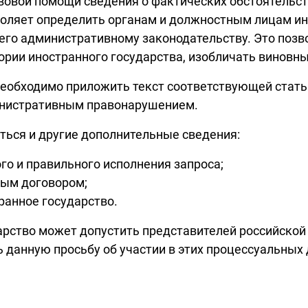
авовой помощи сведения о фактических обстоятельс
воляет определить органам и должностным лицам ин
о его административному законодательству. Это поз
рии иностранного государства, изобличать виновны
необходимо приложить текст соответствующей стать
министративным правонарушением.
аться и другие дополнительные сведения:
го и правильного исполнения запроса;
ым договором;
транное государство.
дарство может допустить представителей российской
ь данную просьбу об участии в этих процессуальны