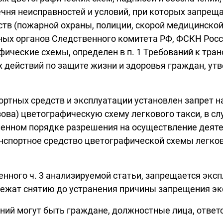
ечня неисправностей и условий, при которых запрещ
в (пожарной охраны, полиции, скорой медицинской
ных органов Следственного комитета РФ, ФСКН Росс
ические схемы, определен в п. 1 Требований к тра
 действий по защите жизни и здоровья граждан, у
портных средств и эксплуатации установлен запрет 
ва) цветографическую схему легкового такси, в слу
ленном порядке разрешения на осуществление деяте
нспортное средство цветографической схемы легково
ного ч. 3 анализируемой статьи, запрещается эксп
жат снятию до устранения причины запрещения эксп
ий могут быть граждане, должностные лица, ответ