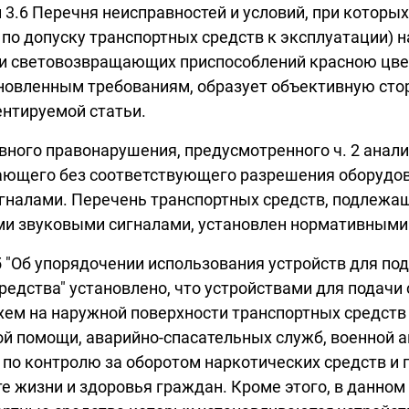
1 и 3.6 Перечня неисправностей и условий, при кото
о допуску транспортных средств к эксплуатации) н
и световозвращающих приспособлений красною цвета
новленным требованиям, образует объективную сто
ентируемой статьи.
вного правонарушения, предусмотренного ч. 2 анал
ещающего без соответствующего разрешения оборуд
игналами. Перечень транспортных средств, подлеж
ми звуковыми сигналами, установлен нормативными
35 "Об упорядочении использования устройств для п
редства" установлено, что устройствами для подачи
хем на наружной поверхности транспортных средств
ой помощи, аварийно-спасательных служб, военной 
 по контролю за оборотом наркотических средств и
е жизни и здоровья граждан. Кроме этого, в данно