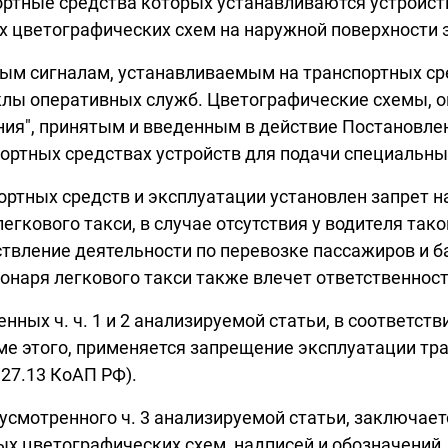
ортные средства которых устанавливаются устройст
х цветографических схем на наружной поверхности 
ым сигналам, устанавливаемым на транспортных ср
иклы оперативных служб. Цветографические схемы, о
ия", принятым и введенным в действие Постановлени
портных средствах устройств для подачи специальн
портных средств и эксплуатации установлен запрет 
кового такси, в случае отсутствия у водителя тако
твление деятельности по перевозке пассажиров и б
онаря легкового такси также влечет ответственност
ых ч. ч. 1 и 2 анализируемой статьи, в соответств
е этого, применяется запрещение эксплуатации тра
 27.13 КоАП РФ).
усмотренного ч. 3 анализируемой статьи, заключае
ых цветографических схем, надписей и обозначений