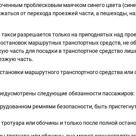
юченным проблесковым маячком синего цвета (сине
аться от перехода проезжей части, а пешеходы, н
 такси разрешается только на приподнятых над про
тах остановок маршрутных транспортных средств, н
ю часть для посадки в транспортное средство лишь
езжую часть.
остановки маршрутного транспортного средства или
предусмотрены следующие обязанности пассажиров:
орудованном ремнями безопасности, быть пристегнут
 тротуара или обочины и только после полной остан
ы тротуара или обочины, она может осуществляться 