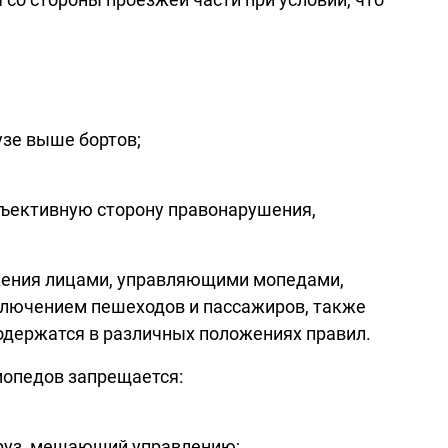
узе выше бортов;
бъективную сторону правонарушения,
ижения лицами, управляющими мопедами,
ключением пешеходов и пассажиров, также
одержатся в различных положениях правил.
 мопедов запрещается:
 груз, мешающий управлению;