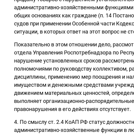
административно-хозяйственными функциями 
общих основаниях как граждане (п. 14 Постан
судов при применении Особенной части Кодек
ситуации, в которых ответ на этот вопрос не с
Показательно в этом отношении дело, рассмо
отдела Управления Роспотребнадзора по Респу
нарушение установленных сроков рассмотрения
полномочиями по руководству коллективом, р
дисциплины, применению мер поощрения и на
имуществом и денежными средствами учрежден
движением материальных ценностей, определен
выполняет организационно-распорядительные 
правонарушения в его действиях отсутствует.
4. По смыслу ст. 2.4 КоАП РФ статус должнос
административно-хозяйственные функции в люб