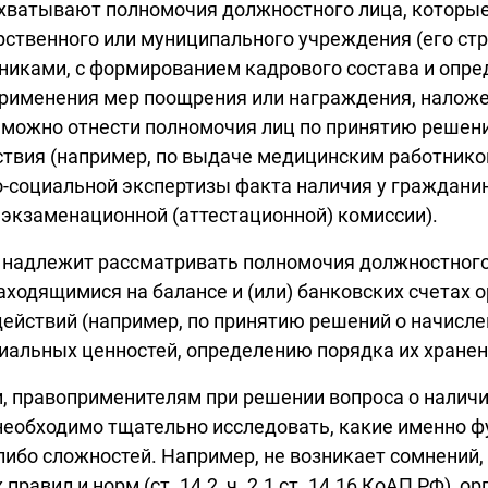
хватывают полномочия должностного лица, которые
рственного или муниципального учреждения (его ст
никами, с формированием кадрового состава и опре
рименения мер поощрения или награждения, наложен
можно отнести полномочия лиц по принятию решен
вия (например, по выдаче медицинским работником
социальной экспертизы факта наличия у гражданин
экзаменационной (аттестационной) комиссии).
 надлежит рассматривать полномочия должностного
ходящимися на балансе и (или) банковских счетах о
ействий (например, по принятию решений о начисле
льных ценностей, определению порядка их хранения
 правоприменителям при решении вопроса о наличи
 необходимо тщательно исследовать, какие именно ф
либо сложностей. Например, не возникает сомнений
равил и норм (ст. 14.2, ч. 2.1 ст. 14.16 КоАП РФ),