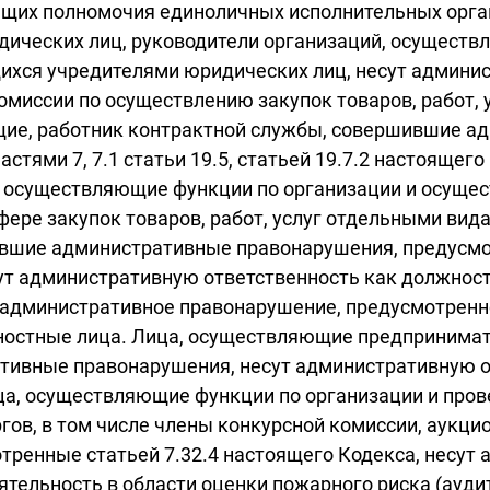
ющих полномочия единоличных исполнительных орган
дических лиц, руководители организаций, осущест
ихся учредителями юридических лиц, несут админи
миссии по осуществлению закупок товаров, работ, 
ие, работник контрактной службы, совершившие а
 частями 7, 7.1 статьи 19.5, статьей 19.7.2 настояще
, осуществляющие функции по организации и осущес
ере закупок товаров, работ, услуг отдельными вид
вшие административные правонарушения, предусмотр
несут административную ответственность как должн
административное правонарушение, предусмотренное
ностные лица. Лица, осуществляющие предпринимат
ивные правонарушения, несут административную от
ца, осуществляющие функции по организации и пров
гов, в том числе члены конкурсной комиссии, аукц
ренные статьей 7.32.4 настоящего Кодекса, несут 
тельность в области оценки пожарного риска (ауди