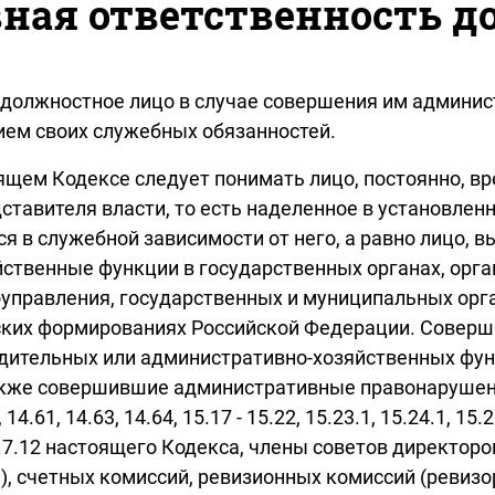
ная ответственность д
должностное лицо в случае совершения им админис
ем своих служебных обязанностей.
щем Кодексе следует понимать лицо, постоянно, вр
авителя власти, то есть наделенное в установле
я в служебной зависимости от него, а равно лицо,
ственные функции в государственных органах, ор
оуправления, государственных и муниципальных орг
инских формированиях Российской Федерации. Сове
дительных или административно-хозяйственных фун
кже совершившие административные правонарушения
4.61, 14.63, 14.64, 15.17 - 15.22, 15.23.1, 15.24.1, 15.25
 19.7.12 настоящего Кодекса, члены советов директо
й), счетных комиссий, ревизионных комиссий (реви