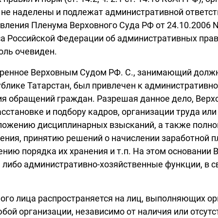
не наделены и подлежат административной ответст
овления Пленума Верховного Суда РФ от 24.10.2006 N
са Российской Федерации об административных прав
толь очевиден.
тренное Верховным Судом РФ. С., занимающий должн
блике Татарстан, был привлечен к административной
 обращений граждан. Разрешая данное дело, Верхов
асстановке и подбору кадров, организации труда и
ложению дисциплинарных взысканий, а также полн
ия, принятию решений о начислении заработной пл
ию порядка их хранения и т.п. На этом основании В
либо административно-хозяйственные функции, в св
тного лица распространяется на лиц, выполняющих 
ой организации, независимо от наличия или отсутст