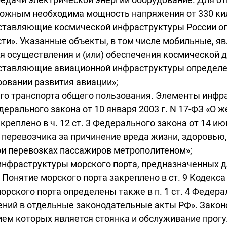
сложным необходима мощность напряжения от 330 ки
тавляющие космической инфраструктуры России опре
ости». Указанные объекты, в том числе мобильные, 
я осуществления и (или) обеспечения космической д
тавляющие авиационной инфраструктуры определены
ровании развития авиации»;
о транспорта общего пользования. Элементы инфр
дерального закона от 10 января 2003 г. N 17-ФЗ «О 
еплено в ч. 12 ст. 3 Федерального закона от 14 ию
 перевозчика за причинение вреда жизни, здоровью,
ри перевозках пассажиров метрополитеном»;
инфраструктуры морского порта, предназначенных д
 Понятие морского порта закреплено в ст. 9 Кодекса
орского порта определены также в п. 1 ст. 4 Федерал
нений в отдельные законодательные акты РФ». Закон
ем которых является стоянка и обслуживание прогу