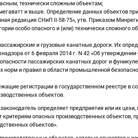
пасным, технически сложным объектам;
егаватт и выше. Определение данных объектов прив
я редакция СНиП II-58-75», утв. Приказом Минрегио
гории особо опасного и (или) технически сложного 
ассажирские и грузовые канатные дороги. Их опреде
надзора от 6 февраля 2014 г. N 42 «Об утверждении
пасности пассажирских канатных дорог и фуникулер
ых норм и правил в области промышленной безопасн
жащие регистрации в государственном реестре в со
зводственных объектов.
конодатель определяет предприятия или их цехи, п
 критериям опасных производственных объектов, п
дственных объектов».
производственных объектов, которые относятся к о