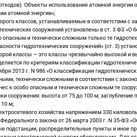
тходов). Объекты использования атомной энергии о
нии атомной энергии»;
орого классов, устанавливаемые в соответствии с з
ехнических сооружений установлены в ст. 3 ФЗ «О 
бо опасным и технически сложным только те гидрот
асности гидротехнических сооружений» (ст. 3) устан
торой классы — это классы чрезвычайно высокой и 
деляется по критериям классификации гидротехнич
бря 2013 г. N 986 «О классификации гидротехническ
ыми, технически сложными в соответствии с законо
 отнес к особо опасным и технически сложным те соо
 сооружения: высота от 75 до 100 м; заглубление 
10 м;
ектросетевого хозяйства напряжением 330 киловоль
3 Федерального закона от 26 марта 2003 г. N 35-ФЗ «
е подстанции, распределительные пункты и иное п
редачи электрической энергии оборудование. Для о