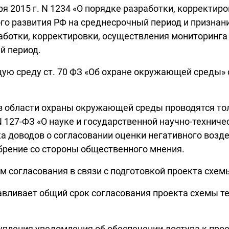
я 2015 г. N 1234 «О порядке разработки, корректир
го развития РФ на среднесрочный период и признан
ботки, корректировки, осуществления мониторинга 
й период.
ую среду ст. 70 ФЗ «Об охране окружающей среды» 
 в области охраны окружающей среды проводятся то
N 127-ФЗ «О науке и государственной научно-технич
вка доводов о согласовании оценки негативного воз
брение со стороны общественного мнения.
м согласования в связи с подготовкой проекта схе
авливает общий срок согласования проекта схемы т
тупления уведомления об обеспечении доступа к пр