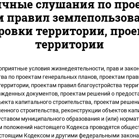
ичные слушания по про
м правил землепользова
ровки территории, про
территории
гоприятные условия жизнедеятельности, прав и зак
тва по проектам генеральных планов, проектам прав
территории, проектам правил благоустройства терр
ержденных документов, проектам решений о предос
ъекта капитального строительства, проектам решен
нного строительства, реконструкции объектов капи
с уставом муниципального образования и (или) нор
ом положений настоящего Кодекса проводятся обще
астоящим Кодексом и другими федеральными закона