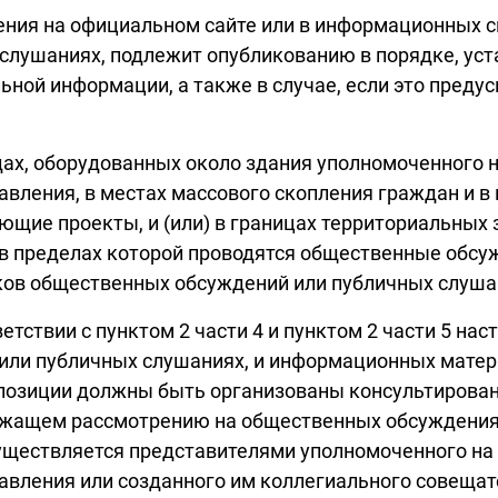
ещения на официальном сайте или в информационных
слушаниях, подлежит опубликованию в порядке, ус
ьной информации, а также в случае, если это пред
дах, оборудованных около здания уполномоченного
вления, в местах массового скопления граждан и в 
щие проекты, и (или) в границах территориальных з
я, в пределах которой проводятся общественные обс
ков общественных обсуждений или публичных слуша
ветствии с пунктом 2 части 4 и пунктом 2 части 5 н
ли публичных слушаниях, и информационных матери
спозиции должны быть организованы консультирован
ежащем рассмотрению на общественных обсуждения
уществляется представителями уполномоченного на
вления или созданного им коллегиального совещате