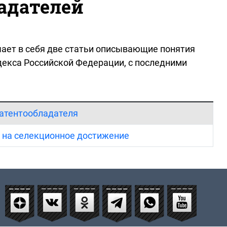
адателей
чает в себя две статьи описывающие понятия
декса Российской Федерации, с последними
патентообладателя
а на селекционное достижение