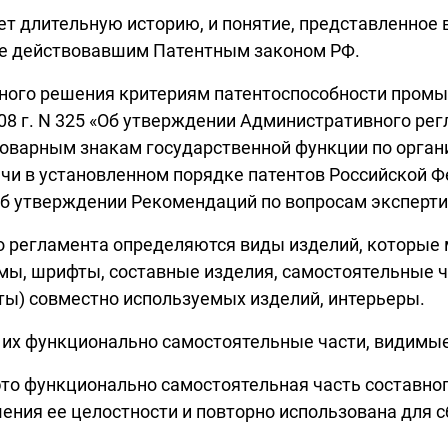
 длительную историю, и понятие, представленное в 
ее действовавшим Патентным законом РФ.
нного решения критериям патентоспособности пром
08 г. N 325 «Об утверждении Административного ре
 товарным знакам государственной функции по орг
дачи в установленном порядке патентов Российской
 «Об утверждении Рекомендаций по вопросам экспер
го регламента определяются виды изделий, которы
емы, шрифты, составные изделия, самостоятельные ч
ты) совместно используемых изделий, интерьеры.
 их функционально самостоятельные части, видимые
это функционально самостоятельная часть составног
ния ее целостности и повторно использована для с