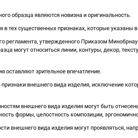
ого образца являются новизна и оригинальность.
 в тех существенных признаках, которые указаны в а
ого регламента, утвержденного Приказом Минобрнауки
а могут относиться линии, контуры, декор, текстур
я оставляют зрительное впечатление.
 признаки внешнего вида изделия, исключение кот
нностям внешнего вида изделия могут быть отнесены
ость формы, целостность композиции, эргономично
сти внешнего вида изделия могут проявляться, напри