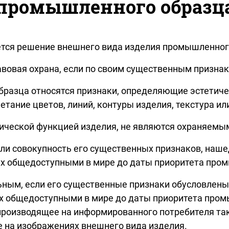
промышленного образц
ется решение внешнего вида изделия промышленного
овая охрана, если по своим существенным признак
азца относятся признаки, определяющие эстетичес
етание цветов, линий, контуры изделия, текстура и
нической функцией изделия, не являются охраняем
ли совокупность его существенных признаков, наш
ших общедоступными в мире до даты приоритета про
ным, если его существенные признаки обусловлены
ших общедоступными в мире до даты приоритета про
 производящее на информированного потребителя та
на изображениях внешнего вида изделия.