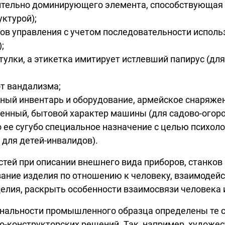
сительно доминирующего элемента, способствующая
уктурой);
ов управления с учетом последовательности исполь
;
улки, а этикетка имитирует истлевший папирус (дл
от вандализма;
вный инвентарь и оборудование, армейское снаряжен
енный, бытовой характер машины (для садово-огоро
 ее сугубо специальное назначение с целью психол
 для детей-инвалидов).
тей при описании внешнего вида приборов, станко
вание изделия по отношению к человеку, взаимоде
делия, раскрыть особенности взаимосвязи человека 
инальности промышленного образца определены те 
-конструкторских решений. Так, например, художес