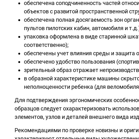
обеспечена соподчиненность частей отно
объектов с развитой пространственной стр
обеспечена полная досягаемость зон орган
пультов пилотских кабин, автомобиля и т.д.)
упаковка оформлена в виде старинной шкат
соответственно);
обеспечены учет влияния среды и защита 
обеспечено удобство пользования (спорти
зрительный образ отражает непроизводств
в образной характеристике машины скрыто
неполноценности ребенка (для веломобиля
Для подтверждения эргономических особеннос
образцов следует охарактеризовать использо
элементов, узлов и деталей внешнего вида из
Рекомендациями по проверке новизны и ориг
характеризуют отдельные виды художественно