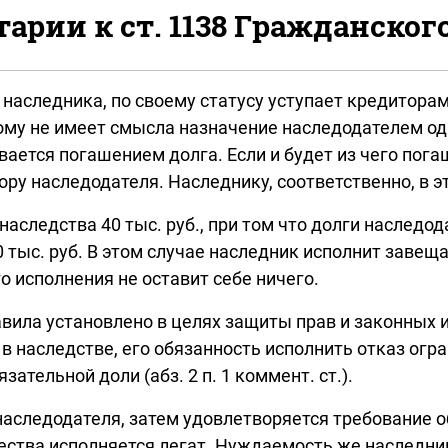
рии к ст. 1138 Гражданског
наследника, по своему статусу уступает кредитора
ому не имеет смысла назначение наследодателем од
ется погашением долга. Если и будет из чего погаш
ру наследодателя. Наследнику, соответственно, в эт
аследства 40 тыс. руб., при том что долги наследода
 тыс. руб. В этом случае наследник исполнит завеща
го исполнения не оставит себе ничего.
авила установлено в целях защиты прав и законных 
в наследстве, его обязанность исполнить отказ ог
ательной доли (абз. 2 п. 1 коммент. ст.).
аследодателя, затем удовлетворяется требование об 
ства исполняется легат. Нуждаемость же наследник