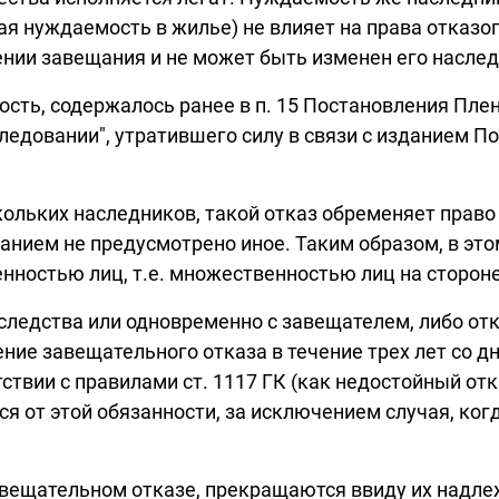
 нуждаемость в жилье) не влияет на права отказоп
ении завещания и не может быть изменен его насле
ть, содержалось ранее в п. 15 Постановления Плену
ледовании", утратившего силу в связи с изданием По
кольких наследников, такой отказ обременяет право
щанием не предусмотрено иное. Таким образом, в эт
нностью лиц, т.е. множественностью лиц на стороне
аследства или одновременно с завещателем, либо от
ние завещательного отказа в течение трех лет со д
ствии с правилами ст. 1117 ГК (как недостойный от
я от этой обязанности, за исключением случая, ко
авещательном отказе, прекращаются ввиду их надле