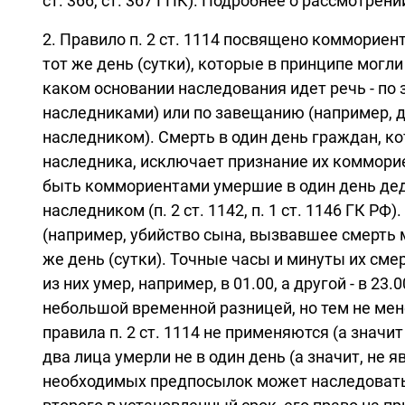
ст. 366, ст. 367 ГПК). Подробнее о рассмотрени
2. Правило п. 2 ст. 1114 посвящено коммориен
тот же день (сутки), которые в принципе могли
каком основании наследования идет речь - по
наследниками) или по завещанию (например, д
наследником). Смерть в один день граждан, к
наследника, исключает признание их комморие
быть коммориентами умершие в один день дед 
наследником (п. 2 ст. 1142, п. 1 ст. 1146 ГК
(например, убийство сына, вызвавшее смерть 
же день (сутки). Точные часы и минуты их смерт
из них умер, например, в 01.00, а другой - в 2
небольшой временной разницей, но тем не менее 
правила п. 2 ст. 1114 не применяются (а знач
два лица умерли не в один день (а значит, не
необходимых предпосылок может наследовать 