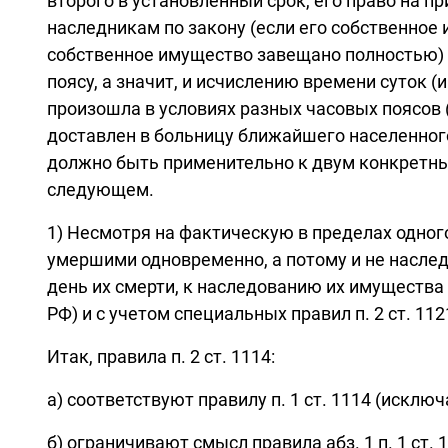
второго в установленный срок, его право на пр
наследникам по закону (если его собственное 
собственное имущество завещано полностью) (
поясу, а значит, и исчислению времени суток (
произошла в условиях разных часовых поясов (
доставлен в больницу ближайшего населенного
должно быть применительно к двум конкретны
следующем.
1) Несмотря на фактическую в пределах одног
умершими одновременно, а потому и не наследу
день их смерти, к наследованию их имущества
РФ) и с учетом специальных правил п. 2 ст. 1121
Итак, правила п. 2 ст. 1114:
а) соответствуют правилу п. 1 ст. 1114 (иск
б) ограничивают смысл правила абз. 1 п. 1 ст