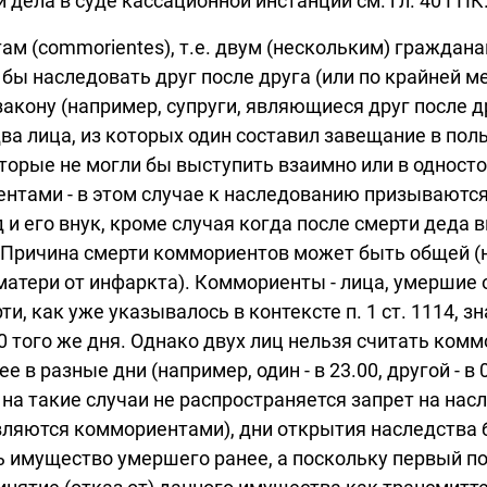
и дела в суде кассационной инстанции см. гл. 40 ГПК
там (commorientes), т.е. двум (нескольким) гражда
 бы наследовать друг после друга (или по крайней ме
 закону (например, супруги, являющиеся друг посл
ва лица, из которых один составил завещание в пол
оторые не могли бы выступить взаимно или в одност
нтами - в этом случае к наследованию призываются 
и его внук, кроме случая когда после смерти деда
 РФ). Причина смерти коммориентов может быть общей 
матери от инфаркта). Коммориенты - лица, умершие о
и, как уже указывалось в контексте п. 1 ст. 1114, зн
3.00 того же дня. Однако двух лиц нельзя считать ком
в разные дни (например, один - в 23.00, другой - в 
ит на такие случаи не распространяется запрет на на
 являются коммориентами), дни открытия наследства
имущество умершего ранее, а поскольку первый по