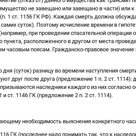
инятие (отказ от) данного имущества как трансмитте
имущество не завещано или завещано в части) или к
п. 1 ст. 1156 ГК РФ). Каждая смерть должна обсуж
и самих суток). Поэтому исчисление времени в гипот
например, при проведении спасательной операции от
 пункта, расположенного в другом от места проведен
м часовым поясам. Гражданско-правовое значение 
о дня (суток) разницу во времени наступления сме
ют друг после друга (предложение 1 п. 2 ст. 1114)
 призываются наследники каждого из них согласно 
 и ст. 1146 ГК (предложение 2 п. 2 ст. 1114).
лючающему необходимость выяснения конкретного час
. 1116 ГК (последнее надо понимать так, что к насле