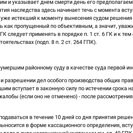
им и указывает днем смерти день его предполагаем
ятия наследства здесь начинает течь с момента вст
аче уже истекший к моменту вынесения судом решения
 как пропущенный по объективным, а значит, уважите
4 ГК следует применять в порядке п. 1 ст. 6 ГК и к т
ятельствах (подп. 8 п. 2 ст. 264 ГПК).
умершим районному суду в качестве суда первой инс
 разрешении дел особого производства общих правил 
им вступает в законную силу по истечении срока н
жалобы (если оно не отменено) - после рассмотрения
одаваться в течение 10 дней со дня принятия решени
ыносится в форме кассационного определения, вступ