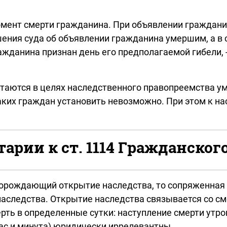
омент смерти гражданина. При объявлении граждан
ения суда об объявлении гражданина умершим, а в с
ажданина признан день его предполагаемой гибели, 
считаются в целях наследственного правопреемства 
таких граждан установить невозможно. При этом к 
рии к ст. 1114 Гражданског
порождающий открытие наследства, то сопряженная с
наследства. Открытие наследства связывается со с
ть в определенные сутки: наступление смерти утром
ас и минута) юридически иррелевантны.