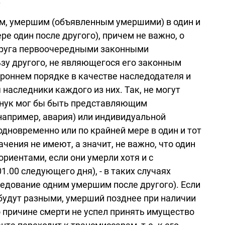
.
нам, умершим (объявленным умершими) в один и
ре один после другого), причем не важно, о
е друга первоочередными законными
ьзу другого, не являющегося его законным
ороннем порядке в качестве наследодателя и
наследники каждого из них. Так, не могут
 внук мог бы быть представляющим
(например, авария) или индивидуальной
дновременно или по крайней мере в один и тот
ачения не имеют, а значит, не важно, что один
мориентами, если они умерли хотя и с
01.00 следующего дня), - в таких случаях
следование одним умершим после другого). Если
 будут разными, умерший позднее при наличии
 причине смерти не успел принять имущество