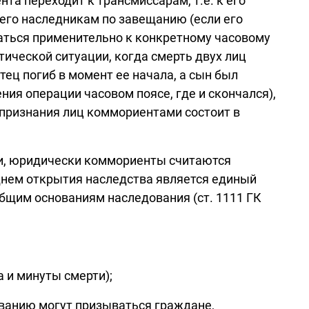
нта переходит к трансмиссарам, т.е. к его
 его наследникам по завещанию (если его
даться применительно к конкретному часовому
етической ситуации, когда смерть двух лиц
ец погиб в момент ее начала, а сын был
ия операции часовом поясе, где и скончался),
признания лиц коммориентами состоит в
рти, юридически коммориенты считаются
: днем открытия наследства является единый
общим основаниям наследования (ст. 1111 ГК
а и минуты смерти);
дованию могут призываться граждане,