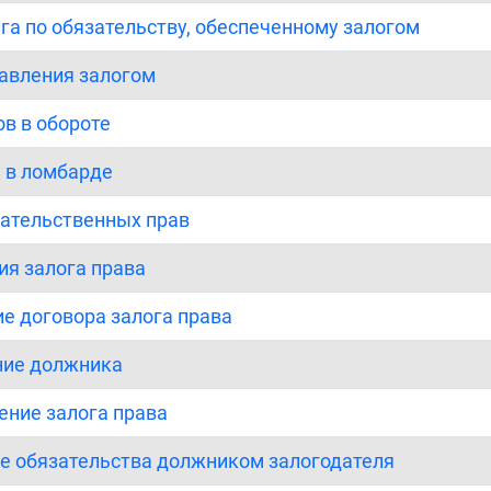
га по обязательству, обеспеченному залогом
равления залогом
ов в обороте
й в ломбарде
зательственных прав
ия залога права
ие договора залога права
ние должника
ение залога права
ие обязательства должником залогодателя