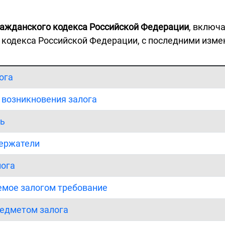
ражданского кодекса Российской Федерации
, включ
о кодекса Российской Федерации, с последними изме
ога
я возникновения залога
ль
держатели
лога
емое залогом требование
редметом залога